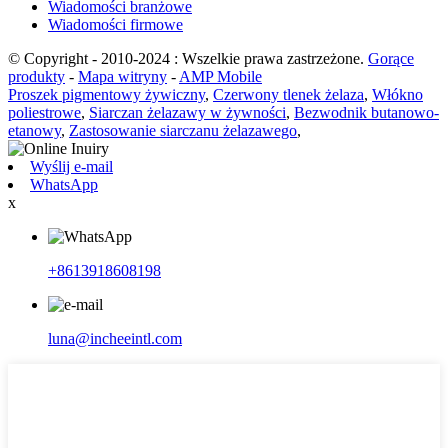
Wiadomości branżowe
Wiadomości firmowe
© Copyright - 2010-2024 : Wszelkie prawa zastrzeżone.
Gorące
produkty
-
Mapa witryny
-
AMP Mobile
Proszek pigmentowy żywiczny
,
Czerwony tlenek żelaza
,
Włókno
poliestrowe
,
Siarczan żelazawy w żywności
,
Bezwodnik butanowo-
etanowy
,
Zastosowanie siarczanu żelazawego
,
Wyślij e-mail
WhatsApp
x
+8613918608198
luna@incheeintl.com