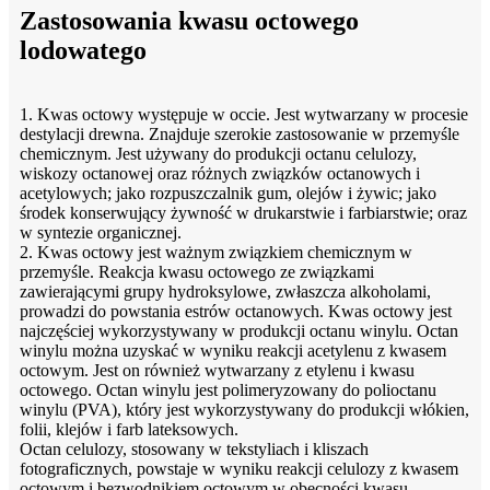
Zastosowania kwasu octowego
lodowatego
1. Kwas octowy występuje w occie. Jest wytwarzany w procesie
destylacji drewna. Znajduje szerokie zastosowanie w przemyśle
chemicznym. Jest używany do produkcji octanu celulozy,
wiskozy octanowej oraz różnych związków octanowych i
acetylowych; jako rozpuszczalnik gum, olejów i żywic; jako
środek konserwujący żywność w drukarstwie i farbiarstwie; oraz
w syntezie organicznej.
2. Kwas octowy jest ważnym związkiem chemicznym w
przemyśle. Reakcja kwasu octowego ze związkami
zawierającymi grupy hydroksylowe, zwłaszcza alkoholami,
prowadzi do powstania estrów octanowych. Kwas octowy jest
najczęściej wykorzystywany w produkcji octanu winylu. Octan
winylu można uzyskać w wyniku reakcji acetylenu z kwasem
octowym. Jest on również wytwarzany z etylenu i kwasu
octowego. Octan winylu jest polimeryzowany do polioctanu
winylu (PVA), który jest wykorzystywany do produkcji włókien,
folii, klejów i farb lateksowych.
Octan celulozy, stosowany w tekstyliach i kliszach
fotograficznych, powstaje w wyniku reakcji celulozy z kwasem
octowym i bezwodnikiem octowym w obecności kwasu