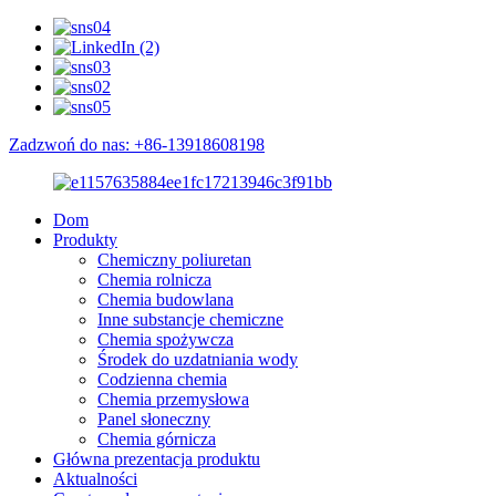
Zadzwoń do nas: +86-13918608198
Dom
Produkty
Chemiczny poliuretan
Chemia rolnicza
Chemia budowlana
Inne substancje chemiczne
Chemia spożywcza
Środek do uzdatniania wody
Codzienna chemia
Chemia przemysłowa
Panel słoneczny
Chemia górnicza
Główna prezentacja produktu
Aktualności