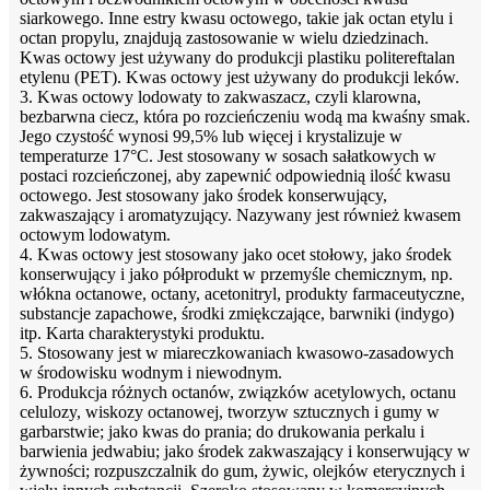
siarkowego. Inne estry kwasu octowego, takie jak octan etylu i
octan propylu, znajdują zastosowanie w wielu dziedzinach.
Kwas octowy jest używany do produkcji plastiku politereftalan
etylenu (PET). Kwas octowy jest używany do produkcji leków.
3. Kwas octowy lodowaty to zakwaszacz, czyli klarowna,
bezbarwna ciecz, która po rozcieńczeniu wodą ma kwaśny smak.
Jego czystość wynosi 99,5% lub więcej i krystalizuje w
temperaturze 17°C. Jest stosowany w sosach sałatkowych w
postaci rozcieńczonej, aby zapewnić odpowiednią ilość kwasu
octowego. Jest stosowany jako środek konserwujący,
zakwaszający i aromatyzujący. Nazywany jest również kwasem
octowym lodowatym.
4. Kwas octowy jest stosowany jako ocet stołowy, jako środek
konserwujący i jako półprodukt w przemyśle chemicznym, np.
włókna octanowe, octany, acetonitryl, produkty farmaceutyczne,
substancje zapachowe, środki zmiękczające, barwniki (indygo)
itp. Karta charakterystyki produktu.
5. Stosowany jest w miareczkowaniach kwasowo-zasadowych
w środowisku wodnym i niewodnym.
6. Produkcja różnych octanów, związków acetylowych, octanu
celulozy, wiskozy octanowej, tworzyw sztucznych i gumy w
garbarstwie; jako kwas do prania; do drukowania perkalu i
barwienia jedwabiu; jako środek zakwaszający i konserwujący w
żywności; rozpuszczalnik do gum, żywic, olejków eterycznych i