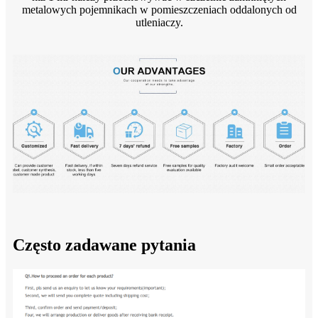
metalowych pojemnikach w pomieszczeniach oddalonych od
utleniaczy.
Często zadawane pytania