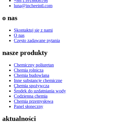
+86-13918608198
luna@incheeintl.com
o nas
Skontaktuj się z nami
O nas
Często zadawane pytania
nasze produkty
Chemiczny poliuretan
Chemia rolnicza
Chemia budowlana
Inne substancje chemiczne
Chemia spożywcza
Środek do uzdatniania wody
Codzienna chemia
Chemia przemysłowa
Panel słoneczny
aktualności