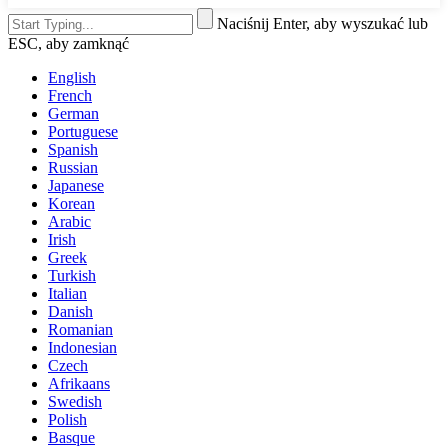
Naciśnij Enter, aby wyszukać lub
ESC, aby zamknąć
English
French
German
Portuguese
Spanish
Russian
Japanese
Korean
Arabic
Irish
Greek
Turkish
Italian
Danish
Romanian
Indonesian
Czech
Afrikaans
Swedish
Polish
Basque